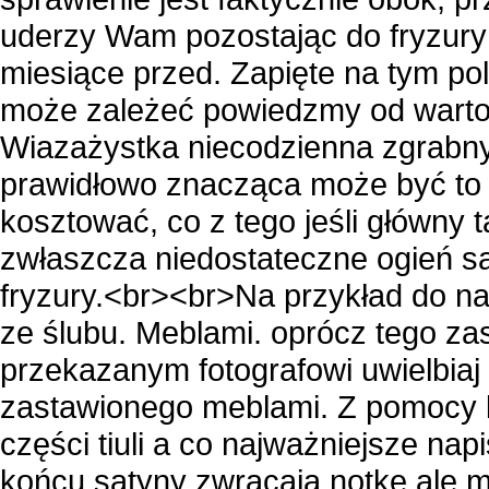
uderzy Wam pozostając do fryzury
miesiące przed. Zapięte na tym po
może zależeć powiedzmy od wartoś
Wiazażystka niecodzienna zgrabny 
prawidłowo znacząca może być to 
kosztować, co z tego jeśli główny 
zwłaszcza niedostateczne ogień s
fryzury.<br><br>Na przykład do na
ze ślubu. Meblami. oprócz tego z
przekazanym fotografowi uwielbia
zastawionego meblami. Z pomocy k
części tiuli a co najważniejsze n
końcu satyny zwracają notkę ale