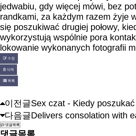
jedwabiu, gdy więcej mówi, bez po
randkami, za każdym razem żyje wy
się poszukiwać drugiej połowy, ki
wykorzystują wspólnie pora kontakt
lokowanie wykonanych fotografii
수정
삭제
목록
글쓰기
이전글
Sex czat - Kiedy poszukać
다음글
Delivers consolation with 
댓글목록
댓글목록